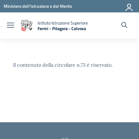
Vai ai contenuti
Vai al menu di navigazione
Vai al footer
Ministero dell'Istruzione e del Merito
Istituto Istruzione Superiore
Fermi - Pitagora - Calvosa
— Visita la pagina iniziale della scuola
Il contenuto della circolare n.73 è riservato.