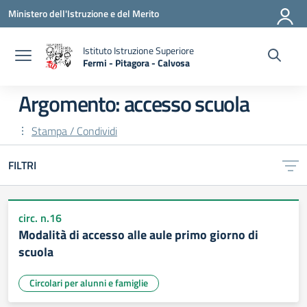
Vai ai contenuti
Vai al menu di navigazione
Vai al footer
Ministero dell'Istruzione e del Merito
Istituto Istruzione Superiore
Fermi - Pitagora - Calvosa
— Visita la pagina iniziale della scuola
Argomento: accesso scuola
Stampa / Condividi
FILTRI
circ. n.16
Modalità di accesso alle aule primo giorno di
scuola
Circolari per alunni e famiglie