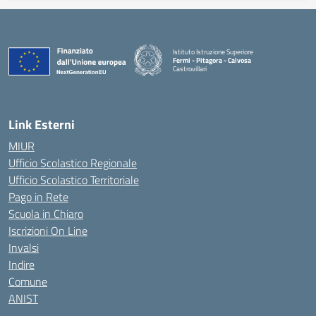
Istituto Istruzione Superiore
Fermi - Pitagora - Calvosa
Castrovillari
— Visita la pagina iniziale della scuola
Link Esterni
MIUR
Ufficio Scolastico Regionale
Ufficio Scolastico Territoriale
Pago in Rete
Scuola in Chiaro
Iscrizioni On Line
Invalsi
Indire
Comune
ANIST