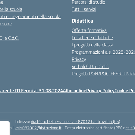
ne
Percorsi di studio
della scuola
Tutti i servizi
ti e i regolamenti della scuola
Didattica
azione
Offerta formativa
Le schede didattiche
D. e C.d.C.
I progetti delle classi
Programmazioni a.s. 2025-202
Privacy
Verbali C.D. e C.d.C.
Progetti PON/POC-FESR-PNR
arente ITI Fermi al 31.08.2024
Albo online
Privacy Policy
Cookie Po
Indirizzo:
Via Piero Della Francesca - 87012 Castrovillari (CS)
1
Email:
csis087002@istruzione.it
Posta elettronica certificata (PEC):
csis0