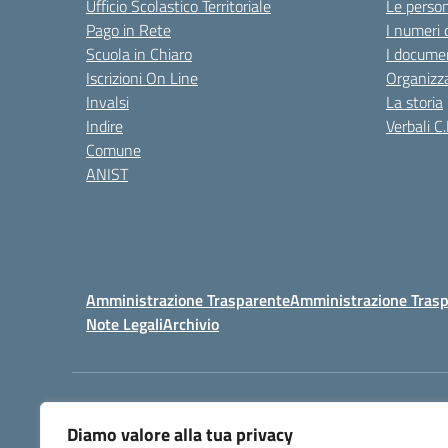
Ufficio Scolastico Territoriale
Le perso
Pago in Rete
I numeri 
Scuola in Chiaro
I documen
Iscrizioni On Line
Organizz
Invalsi
La storia
Indire
Verbali C.
Comune
ANIST
Amministrazione Trasparente
Amministrazione Trasp
Note Legali
Archivio
Centralino:
098148017
Diamo valore alla tua privacy