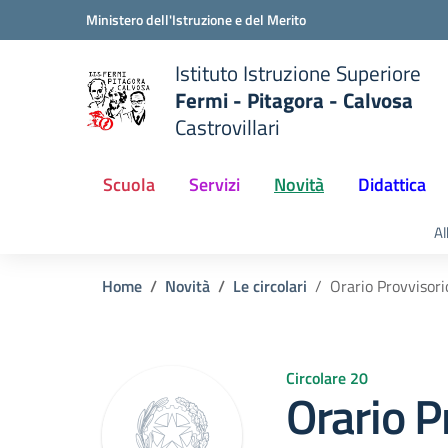
Vai ai contenuti
Vai al menu di navigazione
Vai al footer
Ministero dell'Istruzione e del Merito
Istituto Istruzione Superiore
Fermi - Pitagora - Calvosa
Castrovillari
 della scuola
— Visita la pagina iniziale del
Scuola
Servizi
Novità
Didattica
Al
Home
Novità
Le circolari
Orario Provvisor
Circolare 20
Orario P