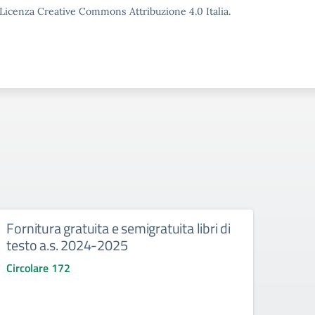
o Licenza Creative Commons Attribuzione 4.0 Italia.
Fornitura gratuita e semigratuita libri di
Pros
testo a.s. 2024-2025
delle
con 
Circolare 172
l’or
al 10
prot