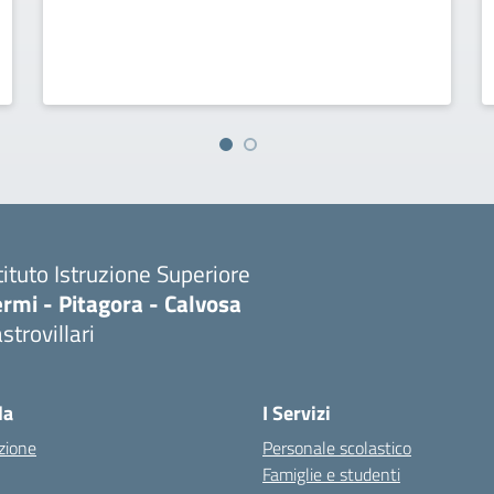
tituto Istruzione Superiore
rmi - Pitagora - Calvosa
strovillari
Visita la pagina iniziale della scuola
la
I Servizi
zione
Personale scolastico
Famiglie e studenti