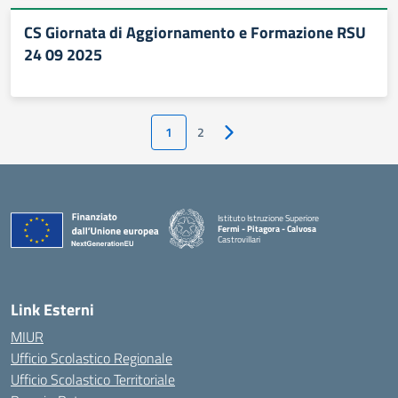
CS Giornata di Aggiornamento e Formazione RSU
24 09 2025
1
2
Pagina successiva
Istituto Istruzione Superiore
Fermi - Pitagora - Calvosa
Castrovillari
— Visita la pagina iniziale della scuola
Link Esterni
MIUR
Ufficio Scolastico Regionale
Ufficio Scolastico Territoriale