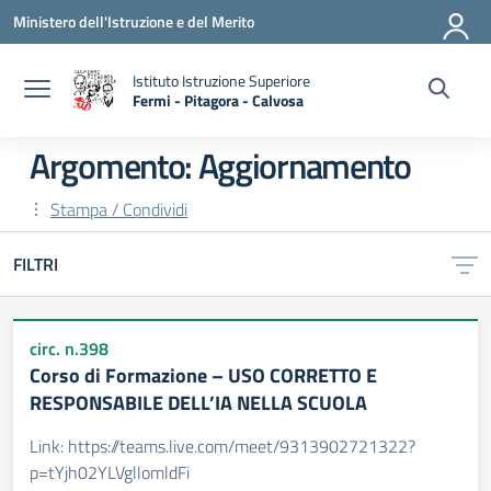
Vai ai contenuti
Vai al menu di navigazione
Vai al footer
Ministero dell'Istruzione e del Merito
Istituto Istruzione Superiore
Fermi - Pitagora - Calvosa
— Visita la pagina iniziale della scuola
Argomento: Aggiornamento
Stampa / Condividi
FILTRI
circ. n.398
Corso di Formazione – USO CORRETTO E
RESPONSABILE DELL’IA NELLA SCUOLA
Link: https://teams.live.com/meet/9313902721322?
p=tYjh02YLVgllomldFi