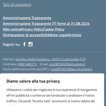
Tutti gli argomenti
Amministrazione Trasparente
Amministrazione Trasparente ITI Fermi al 31.08.2024
Albo online
Privacy Policy
Cookie Policy
Dichiarazione di accessibilità
Note Legali
Archivio
Seguici su:
Indirizzo:
Via Piero Della Francesca - 87012 Castrovillari (CS)
Centralino:
0981480171
Email:
csis087002@istruzione.it
Posta elettronica certificata (PEC):
csis087002@pec.istruzione.it
Codice fiscale: 94040930789
Diamo valore alla tua privacy
Codice meccanografico:
CSIS087002
Codice Indice delle Pubbliche Amministrazioni (IPA): PNG4CA8K
Utilizziamo i cookie per migliorare la tua esperienza di navigazione,
Codice unico di fatturazione (CUF): R8N7JA
offrirti pubblicità o contenuti personalizzati e analizzare il nostro
traffico. Cliccando “Accetta tutti”, acconsenti al nostro utilizzo dei