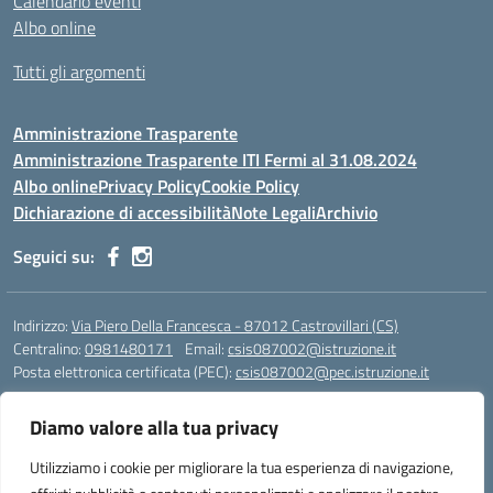
Calendario eventi
Albo online
Tutti gli argomenti
Amministrazione Trasparente
Amministrazione Trasparente ITI Fermi al 31.08.2024
Albo online
Privacy Policy
Cookie Policy
Dichiarazione di accessibilità
Note Legali
Archivio
Seguici su:
Indirizzo:
Via Piero Della Francesca - 87012 Castrovillari (CS)
Centralino:
0981480171
Email:
csis087002@istruzione.it
Posta elettronica certificata (PEC):
csis087002@pec.istruzione.it
Codice fiscale: 94040930789
Diamo valore alla tua privacy
Codice meccanografico:
CSIS087002
Codice Indice delle Pubbliche Amministrazioni (IPA): PNG4CA8K
Utilizziamo i cookie per migliorare la tua esperienza di navigazione,
Codice unico di fatturazione (CUF): R8N7JA