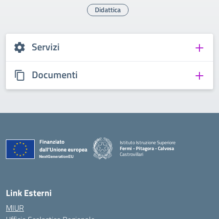
Didattica
Servizi
Documenti
Istituto Istruzione Superiore
Fermi - Pitagora - Calvosa
Castrovillari
— Visita la pagina iniziale della scuola
Link Esterni
MIUR