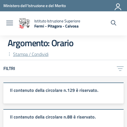
Vai ai contenuti
Vai al menu di navigazione
Vai al footer
Ministero dell'Istruzione e del Merito
Istituto Istruzione Superiore
Fermi - Pitagora - Calvosa
— Visita la pagina iniziale della scuola
Argomento: Orario
Stampa / Condividi
FILTRI
Il contenuto della circolare n.129 è riservato.
Il contenuto della circolare n.88 è riservato.