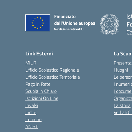
Is
Fe
Ca
— 
Link Esterni
La Scuo
MIUR
Presenta
Ufficio Scolastico Regionale
I luoghi
Ufficio Scolastico Territoriale
Le perso
Pago in Rete
I numeri 
Scuola in Chiaro
I documen
Iscrizioni On Line
Organizz
Invalsi
La storia
Indire
Verbali C.
Comune
ANIST