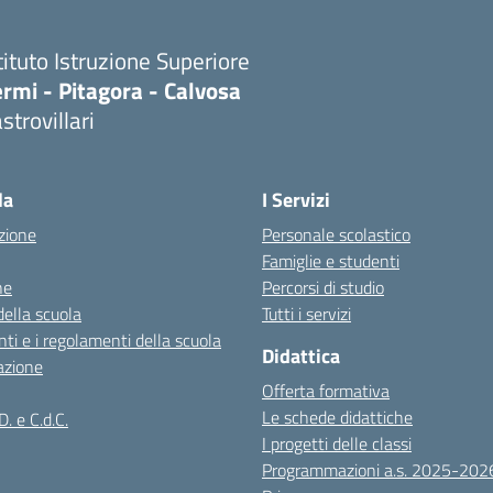
tituto Istruzione Superiore
rmi - Pitagora - Calvosa
strovillari
Visita la pagina iniziale della scuola
la
I Servizi
zione
Personale scolastico
Famiglie e studenti
ne
Percorsi di studio
della scuola
Tutti i servizi
ti e i regolamenti della scuola
Didattica
azione
Offerta formativa
Le schede didattiche
D. e C.d.C.
I progetti delle classi
Programmazioni a.s. 2025-202