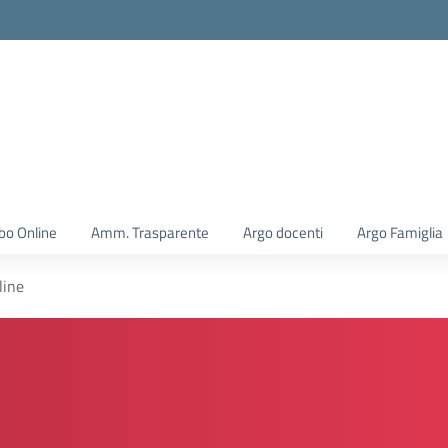
la scuola
bo Online
Amm. Trasparente
Argo docenti
Argo Famiglia
line