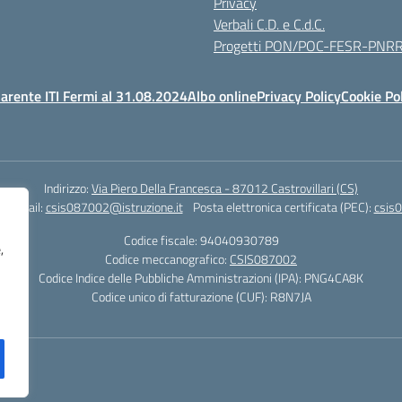
Privacy
Verbali C.D. e C.d.C.
Progetti PON/POC-FESR-PNR
arente ITI Fermi al 31.08.2024
Albo online
Privacy Policy
Cookie Po
Indirizzo:
Via Piero Della Francesca - 87012 Castrovillari (CS)
1
Email:
csis087002@istruzione.it
Posta elettronica certificata (PEC):
csis0
Codice fiscale: 94040930789
,
Codice meccanografico:
CSIS087002
Codice Indice delle Pubbliche Amministrazioni (IPA): PNG4CA8K
Codice unico di fatturazione (CUF): R8N7JA