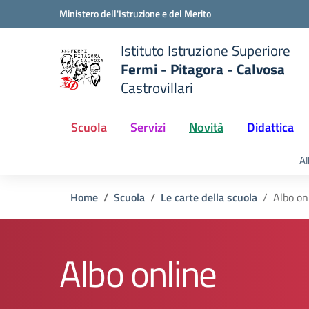
Vai ai contenuti
Vai al menu di navigazione
Vai al footer
Ministero dell'Istruzione e del Merito
Istituto Istruzione Superiore
Fermi - Pitagora - Calvosa
Castrovillari
 della scuola
— Visita la pagina iniziale del
Scuola
Servizi
Novità
Didattica
Al
Home
Scuola
Le carte della scuola
Albo on
Albo online