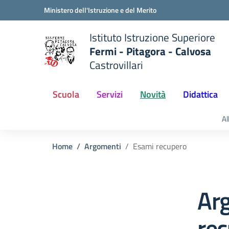
Vai ai contenuti
Vai al menu di navigazione
Vai al footer
Ministero dell'Istruzione e del Merito
Istituto Istruzione Superiore
Fermi - Pitagora - Calvosa
Castrovillari
 della scuola
— Visita la pagina iniziale del
Scuola
Servizi
Novità
Didattica
Al
Home
Argomenti
Esami recupero
Ar
re