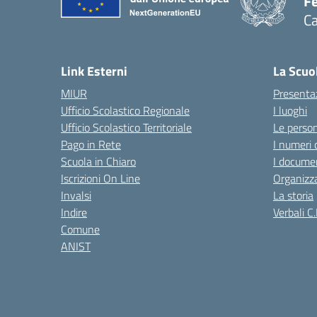
Fe
Ca
— 
Link Esterni
La Scuo
MIUR
Presenta
Ufficio Scolastico Regionale
I luoghi
Ufficio Scolastico Territoriale
Le perso
Pago in Rete
I numeri 
Scuola in Chiaro
I documen
Iscrizioni On Line
Organizz
Invalsi
La storia
Indire
Verbali C.
Comune
ANIST