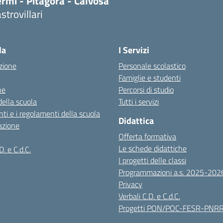
rmi - Pitagora - Calvosa
strovillari
Visita la pagina iniziale della scuola
la
I Servizi
zione
Personale scolastico
Famiglie e studenti
ne
Percorsi di studio
della scuola
Tutti i servizi
ti e i regolamenti della scuola
Didattica
azione
Offerta formativa
Le schede didattiche
D. e C.d.C.
I progetti delle classi
Programmazioni a.s. 2025-202
Privacy
Verbali C.D. e C.d.C.
Progetti PON/POC-FESR-PNR