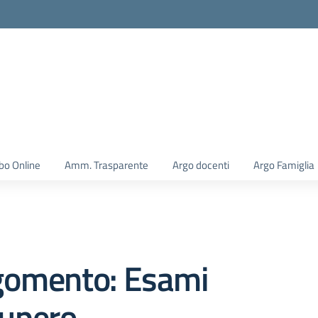
la scuola
bo Online
Amm. Trasparente
Argo docenti
Argo Famiglia
gomento: Esami
cupero