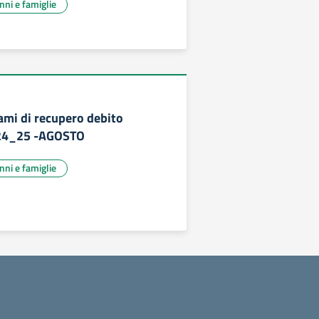
unni e famiglie
ami di recupero debito
24_25 -AGOSTO
unni e famiglie