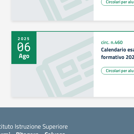
Circolari per al
2025
06
circ. n.460
Calendario es
Ago
formativo 20
Circolari per al
tituto Istruzione Superiore