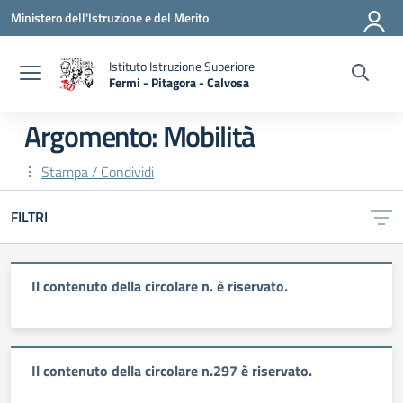
Vai ai contenuti
Vai al menu di navigazione
Vai al footer
Ministero dell'Istruzione e del Merito
Istituto Istruzione Superiore
Fermi - Pitagora - Calvosa
— Visita la pagina iniziale della scuola
Argomento: Mobilità
Stampa / Condividi
FILTRI
Il contenuto della circolare n. è riservato.
Il contenuto della circolare n.297 è riservato.