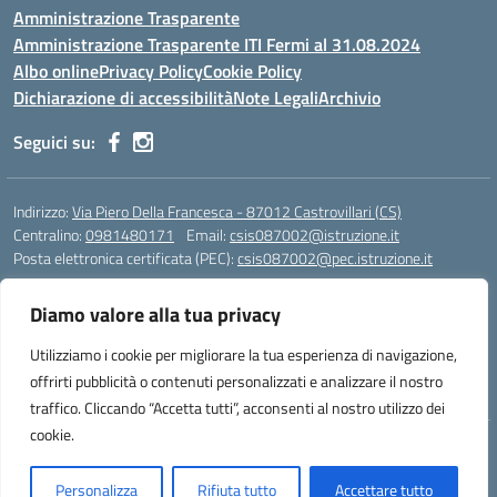
Amministrazione Trasparente
Amministrazione Trasparente ITI Fermi al 31.08.2024
Albo online
Privacy Policy
Cookie Policy
Dichiarazione di accessibilità
Note Legali
Archivio
Seguici su:
Indirizzo:
Via Piero Della Francesca - 87012 Castrovillari (CS)
Centralino:
0981480171
Email:
csis087002@istruzione.it
Posta elettronica certificata (PEC):
csis087002@pec.istruzione.it
Codice fiscale: 94040930789
Diamo valore alla tua privacy
Codice meccanografico:
CSIS087002
Codice Indice delle Pubbliche Amministrazioni (IPA): PNG4CA8K
Utilizziamo i cookie per migliorare la tua esperienza di navigazione,
Codice unico di fatturazione (CUF): R8N7JA
offrirti pubblicità o contenuti personalizzati e analizzare il nostro
traffico. Cliccando “Accetta tutti”, acconsenti al nostro utilizzo dei
cookie.
Idea e progetto di Designers Italia
Personalizza
Rifiuta tutto
Accettare tutto