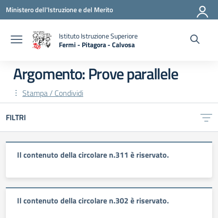
Vai ai contenuti
Vai al menu di navigazione
Vai al footer
Ministero dell'Istruzione e del Merito
Istituto Istruzione Superiore
Fermi - Pitagora - Calvosa
— Visita la pagina iniziale della scuola
Argomento: Prove parallele
Stampa / Condividi
FILTRI
Il contenuto della circolare n.311 è riservato.
Il contenuto della circolare n.302 è riservato.