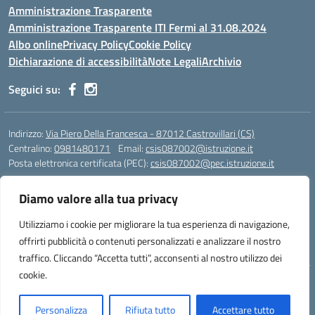
Amministrazione Trasparente
Amministrazione Trasparente ITI Fermi al 31.08.2024
Albo online
Privacy Policy
Cookie Policy
Dichiarazione di accessibilità
Note Legali
Archivio
Seguici su:
Indirizzo:
Via Piero Della Francesca - 87012 Castrovillari (CS)
Centralino:
0981480171
Email:
csis087002@istruzione.it
Posta elettronica certificata (PEC):
csis087002@pec.istruzione.it
Codice fiscale: 94040930789
Diamo valore alla tua privacy
Codice meccanografico:
CSIS087002
Codice Indice delle Pubbliche Amministrazioni (IPA): PNG4CA8K
Utilizziamo i cookie per migliorare la tua esperienza di navigazione,
Codice unico di fatturazione (CUF): R8N7JA
offrirti pubblicità o contenuti personalizzati e analizzare il nostro
traffico. Cliccando “Accetta tutti”, acconsenti al nostro utilizzo dei
cookie.
Idea e progetto di Designers Italia
Personalizza
Rifiuta tutto
Accettare tutto