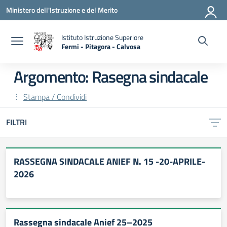
Vai ai contenuti
Vai al menu di navigazione
Vai al footer
Ministero dell'Istruzione e del Merito
Istituto Istruzione Superiore
Fermi - Pitagora - Calvosa
— Visita la pagina iniziale della scuola
Argomento: Rasegna sindacale
Stampa / Condividi
FILTRI
RASSEGNA SINDACALE ANIEF N. 15 -20-APRILE-
2026
Rassegna sindacale Anief 25–2025