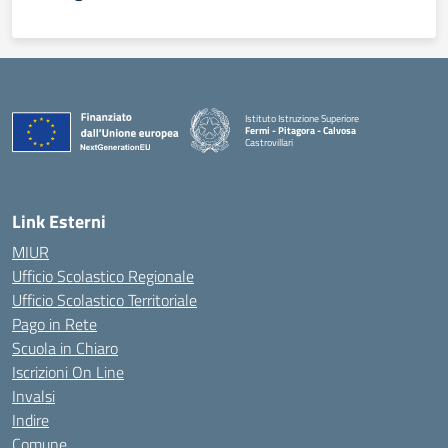
Istituto Istruzione Superiore
Fermi - Pitagora - Calvosa
Castrovillari
— Visita la pagina iniziale della scuola
Link Esterni
MIUR
Ufficio Scolastico Regionale
Ufficio Scolastico Territoriale
Pago in Rete
Scuola in Chiaro
Iscrizioni On Line
Invalsi
Indire
Comune