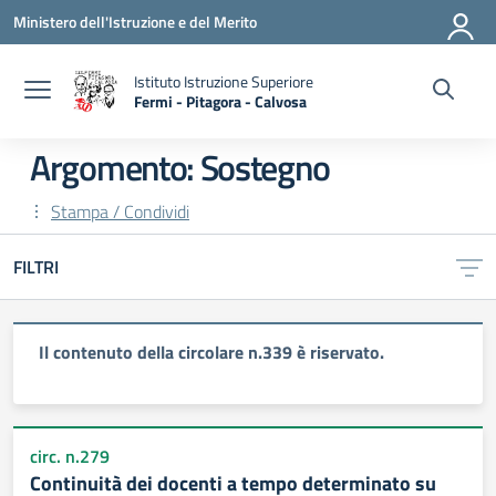
Vai ai contenuti
Vai al menu di navigazione
Vai al footer
Ministero dell'Istruzione e del Merito
Istituto Istruzione Superiore
Fermi - Pitagora - Calvosa
— Visita la pagina iniziale della scuola
Argomento: Sostegno
Stampa / Condividi
FILTRI
Il contenuto della circolare n.339 è riservato.
circ. n.279
Continuità dei docenti a tempo determinato su