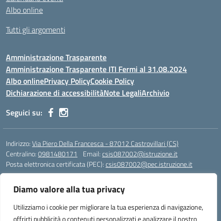
Albo online
Tutti gli argomenti
Amministrazione Trasparente
Amministrazione Trasparente ITI Fermi al 31.08.2024
Albo online
Privacy Policy
Cookie Policy
Dichiarazione di accessibilità
Note Legali
Archivio
Seguici su:
Indirizzo:
Via Piero Della Francesca - 87012 Castrovillari (CS)
Centralino:
0981480171
Email:
csis087002@istruzione.it
Posta elettronica certificata (PEC):
csis087002@pec.istruzione.it
Codice fiscale: 94040930789
Diamo valore alla tua privacy
Codice meccanografico:
CSIS087002
Codice Indice delle Pubbliche Amministrazioni (IPA): PNG4CA8K
Utilizziamo i cookie per migliorare la tua esperienza di navigazione,
Codice unico di fatturazione (CUF): R8N7JA
offrirti pubblicità o contenuti personalizzati e analizzare il nostro