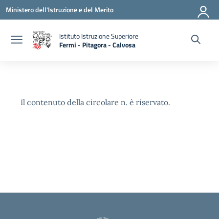
Vai ai contenuti
Vai al menu di navigazione
Vai al footer
Ministero dell'Istruzione e del Merito
Istituto Istruzione Superiore
Fermi - Pitagora - Calvosa
— Visita la pagina iniziale della scuola
Il contenuto della circolare n. è riservato.