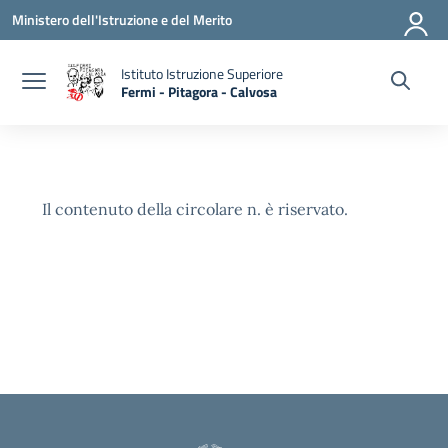
Vai ai contenuti
Vai al menu di navigazione
Vai al footer
Ministero dell'Istruzione e del Merito
Istituto Istruzione Superiore
Fermi - Pitagora - Calvosa
— Visita la pagina iniziale della scuola
Il contenuto della circolare n. è riservato.