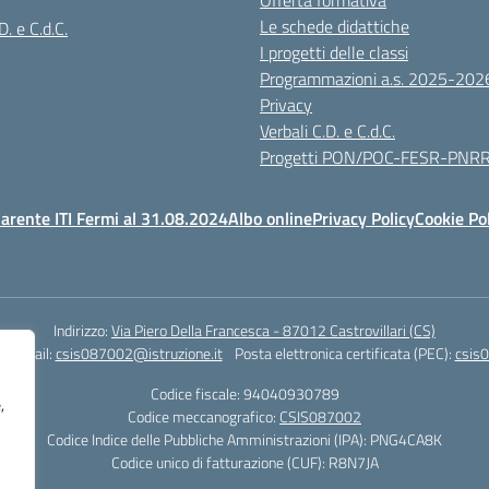
Offerta formativa
Le schede didattiche
D. e C.d.C.
I progetti delle classi
Programmazioni a.s. 2025-202
Privacy
Verbali C.D. e C.d.C.
Progetti PON/POC-FESR-PNR
arente ITI Fermi al 31.08.2024
Albo online
Privacy Policy
Cookie Po
Indirizzo:
Via Piero Della Francesca - 87012 Castrovillari (CS)
1
Email:
csis087002@istruzione.it
Posta elettronica certificata (PEC):
csis0
Codice fiscale: 94040930789
,
Codice meccanografico:
CSIS087002
Codice Indice delle Pubbliche Amministrazioni (IPA): PNG4CA8K
Codice unico di fatturazione (CUF): R8N7JA