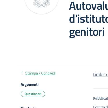
Autoval
d’istitu
genitori
Stampa / Condividi
timbro_
Argomenti
Questionari
Pubblicat
Eccetto d