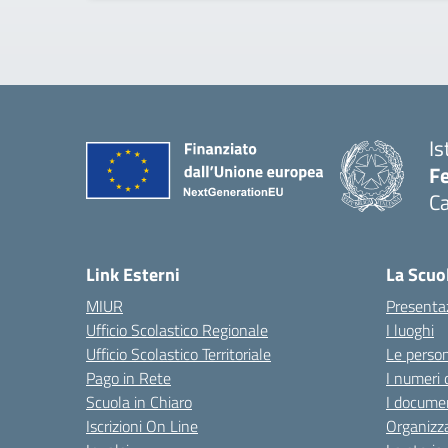
Is
Fe
Ca
— 
Link Esterni
La Scuo
MIUR
Presenta
Ufficio Scolastico Regionale
I luoghi
Ufficio Scolastico Territoriale
Le perso
Pago in Rete
I numeri 
Scuola in Chiaro
I documen
Iscrizioni On Line
Organizz