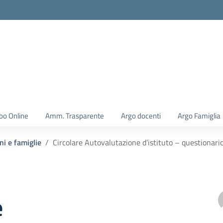
la scuola
bo Online
Amm. Trasparente
Argo docenti
Argo Famiglia
ni e famiglie
Circolare Autovalutazione d’istituto – questionario
e