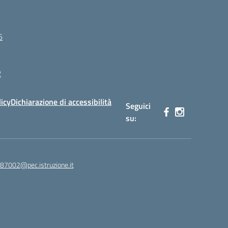
6
R
licy
Dichiarazione di accessibilità
Seguici
su:
87002@pec.istruzione.it