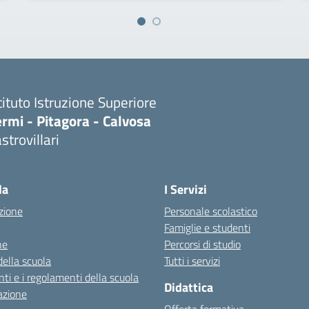
tituto Istruzione Superiore
rmi - Pitagora - Calvosa
strovillari
Visita la pagina iniziale della scuola
la
I Servizi
zione
Personale scolastico
Famiglie e studenti
ne
Percorsi di studio
della scuola
Tutti i servizi
ti e i regolamenti della scuola
Didattica
azione