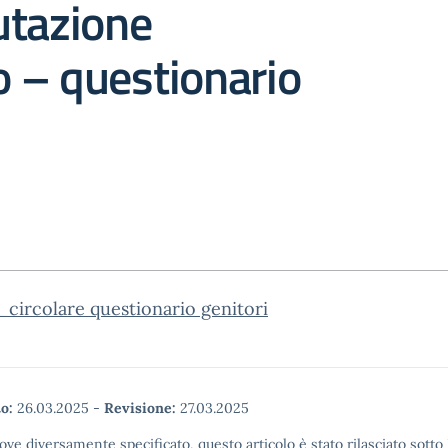
utazione
to – questionario
circolare questionario genitori
o:
26.03.2025
-
Revisione:
27.03.2025
ove diversamente specificato, questo articolo è stato rilasciato sott