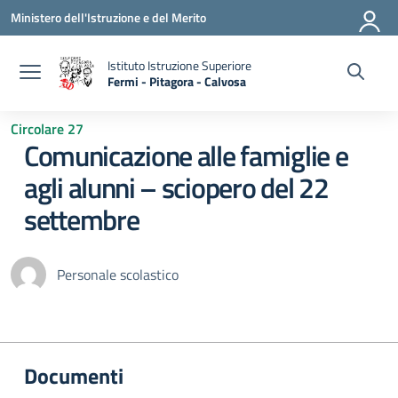
Vai ai contenuti
Vai al menu di navigazione
Vai al footer
Ministero dell'Istruzione e del Merito
Istituto Istruzione Superiore
Fermi - Pitagora - Calvosa
— Visita la pagina iniziale della scuola
Circolare 27
Comunicazione alle famiglie e
agli alunni – sciopero del 22
settembre
Personale scolastico
Documenti