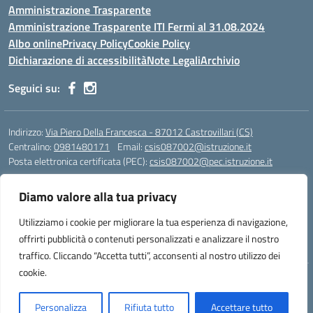
Amministrazione Trasparente
Amministrazione Trasparente ITI Fermi al 31.08.2024
Albo online
Privacy Policy
Cookie Policy
Dichiarazione di accessibilità
Note Legali
Archivio
Seguici su:
Indirizzo:
Via Piero Della Francesca - 87012 Castrovillari (CS)
Centralino:
0981480171
Email:
csis087002@istruzione.it
Posta elettronica certificata (PEC):
csis087002@pec.istruzione.it
Codice fiscale: 94040930789
Diamo valore alla tua privacy
Codice meccanografico:
CSIS087002
Codice Indice delle Pubbliche Amministrazioni (IPA): PNG4CA8K
Utilizziamo i cookie per migliorare la tua esperienza di navigazione,
Codice unico di fatturazione (CUF): R8N7JA
offrirti pubblicità o contenuti personalizzati e analizzare il nostro
traffico. Cliccando “Accetta tutti”, acconsenti al nostro utilizzo dei
cookie.
Idea e progetto di Designers Italia
Personalizza
Rifiuta tutto
Accettare tutto