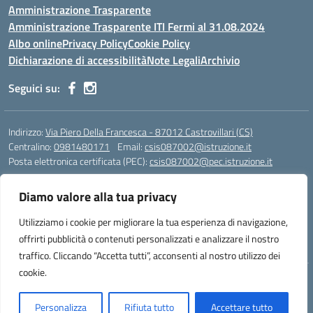
Amministrazione Trasparente
Amministrazione Trasparente ITI Fermi al 31.08.2024
Albo online
Privacy Policy
Cookie Policy
Dichiarazione di accessibilità
Note Legali
Archivio
Seguici su:
Indirizzo:
Via Piero Della Francesca - 87012 Castrovillari (CS)
Centralino:
0981480171
Email:
csis087002@istruzione.it
Posta elettronica certificata (PEC):
csis087002@pec.istruzione.it
Codice fiscale: 94040930789
Diamo valore alla tua privacy
Codice meccanografico:
CSIS087002
Codice Indice delle Pubbliche Amministrazioni (IPA): PNG4CA8K
Utilizziamo i cookie per migliorare la tua esperienza di navigazione,
Codice unico di fatturazione (CUF): R8N7JA
offrirti pubblicità o contenuti personalizzati e analizzare il nostro
traffico. Cliccando “Accetta tutti”, acconsenti al nostro utilizzo dei
cookie.
Idea e progetto di Designers Italia
Personalizza
Rifiuta tutto
Accettare tutto