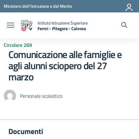
Vai ai contenuti
Vai al menu di navigazione
Vai al footer
Ministero dell'Istruzione e del Merito
Istituto Istruzione Superiore
Fermi - Pitagora - Calvosa
— Visita la pagina iniziale della scuola
Circolare 269
Comunicazione alle famiglie e
agli alunni sciopero del 27
marzo
Personale scolastico
Documenti