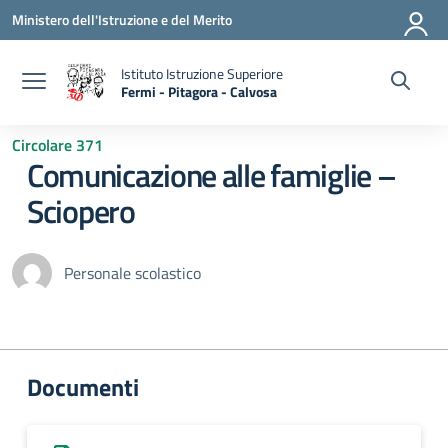
Vai ai contenuti
Vai al menu di navigazione
Vai al footer
Ministero dell'Istruzione e del Merito
Istituto Istruzione Superiore
Fermi - Pitagora - Calvosa
— Visita la pagina iniziale della scuola
Circolare 371
Comunicazione alle famiglie –
Sciopero
Personale scolastico
Documenti