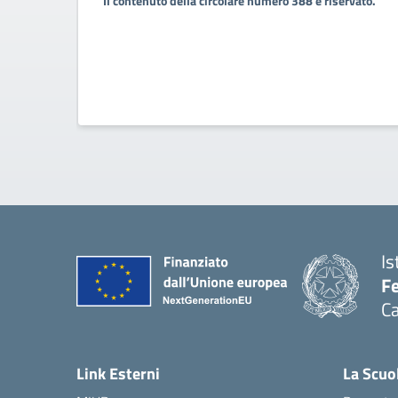
Il contenuto della circolare numero 388 è riservato.
Is
Fe
Ca
— 
Link Esterni
La Scuo