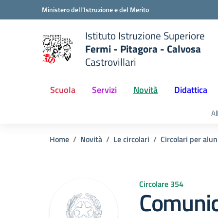
Vai ai contenuti
Vai al menu di navigazione
Vai al footer
Ministero dell'Istruzione e del Merito
Istituto Istruzione Superiore
Fermi - Pitagora - Calvosa
Castrovillari
 della scuola
— Visita la pagina iniziale del
Scuola
Servizi
Novità
Didattica
Al
Home
Novità
Le circolari
Circolari per alun
Circolare 354
Comunic