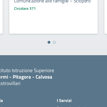
Comunicazione alle famiglie – Sciopero
Circolare 371
tituto Istruzione Superiore
rmi - Pitagora - Calvosa
strovillari
Visita la pagina iniziale della scuola
la
I Servizi