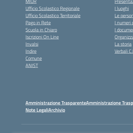
MIUR
Presenta
Ufficio Scolastico Regionale
I luoghi
Ufficio Scolastico Territoriale
Le perso
Pago in Rete
I numeri 
Scuola in Chiaro
I documen
Iscrizioni On Line
Organizz
Invalsi
La storia
Indire
Verbali C.
Comune
ANIST
Amministrazione Trasparente
Amministrazione Trasp
Note Legali
Archivio