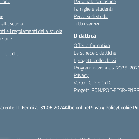
zione
Personale scolastico
Famiglie e studenti
ne
Percorsi di studio
della scuola
Tutti i servizi
ti e i regolamenti della scuola
Didattica
azione
Offerta formativa
Le schede didattiche
D. e C.d.C.
I progetti delle classi
Programmazioni a.s. 2025-202
Privacy
Verbali C.D. e C.d.C.
Progetti PON/POC-FESR-PNR
arente ITI Fermi al 31.08.2024
Albo online
Privacy Policy
Cookie Po