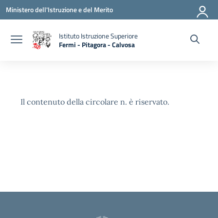
Vai ai contenuti
Vai al menu di navigazione
Vai al footer
Ministero dell'Istruzione e del Merito
Istituto Istruzione Superiore
Fermi - Pitagora - Calvosa
— Visita la pagina iniziale della scuola
Il contenuto della circolare n. è riservato.