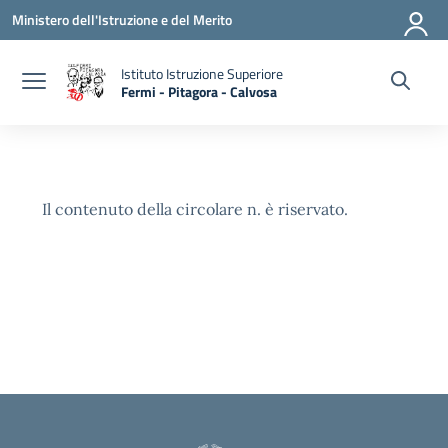
Vai ai contenuti
Vai al menu di navigazione
Vai al footer
Ministero dell'Istruzione e del Merito
Istituto Istruzione Superiore
Fermi - Pitagora - Calvosa
— Visita la pagina iniziale della scuola
Il contenuto della circolare n. è riservato.