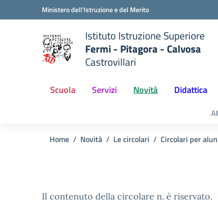
Vai ai contenuti
Vai al menu di navigazione
Vai al footer
Ministero dell'Istruzione e del Merito
Istituto Istruzione Superiore
Fermi - Pitagora - Calvosa
Castrovillari
 della scuola
— Visita la pagina iniziale del
Scuola
Servizi
Novità
Didattica
Al
Home
Novità
Le circolari
Circolari per alun
Il contenuto della circolare n. è riservato.