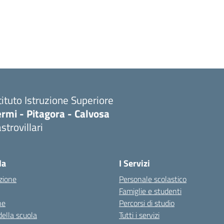
tituto Istruzione Superiore
rmi - Pitagora - Calvosa
strovillari
Visita la pagina iniziale della scuola
la
I Servizi
zione
Personale scolastico
Famiglie e studenti
ne
Percorsi di studio
della scuola
Tutti i servizi