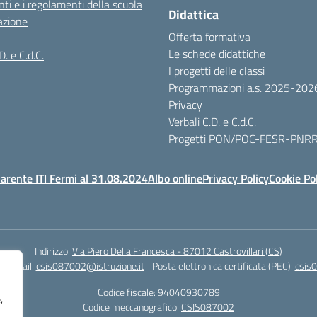
ti e i regolamenti della scuola
Didattica
azione
Offerta formativa
Le schede didattiche
D. e C.d.C.
I progetti delle classi
Programmazioni a.s. 2025-202
Privacy
Verbali C.D. e C.d.C.
Progetti PON/POC-FESR-PNR
arente ITI Fermi al 31.08.2024
Albo online
Privacy Policy
Cookie Po
Indirizzo:
Via Piero Della Francesca - 87012 Castrovillari (CS)
1
Email:
csis087002@istruzione.it
Posta elettronica certificata (PEC):
csis0
Codice fiscale: 94040930789
,
Codice meccanografico:
CSIS087002