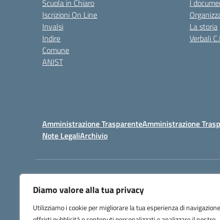
Scuola in Chiaro
I documen
Iscrizioni On Line
Organizz
Invalsi
La storia
Indire
Verbali C.
Comune
ANIST
Amministrazione Trasparente
Amministrazione Trasp
Note Legali
Archivio
Centralino:
098148017
Diamo valore alla tua privacy
Utilizziamo i cookie per migliorare la tua esperienza di navigazione
offrirti pubblicità o contenuti personalizzati e analizzare il nostro