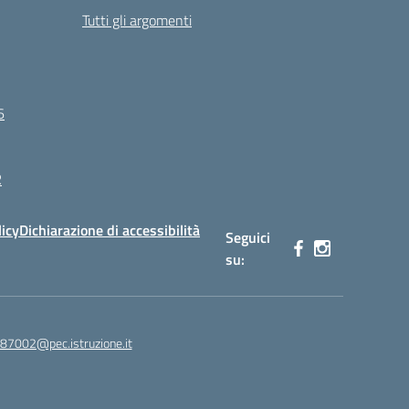
Tutti gli argomenti
6
R
licy
Dichiarazione di accessibilità
Seguici
su:
87002@pec.istruzione.it