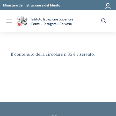
Vai ai contenuti
Vai al menu di navigazione
Vai al footer
Ministero dell'Istruzione e del Merito
Istituto Istruzione Superiore
Fermi - Pitagora - Calvosa
— Visita la pagina iniziale della scuola
Il contenuto della circolare n.35 è riservato.