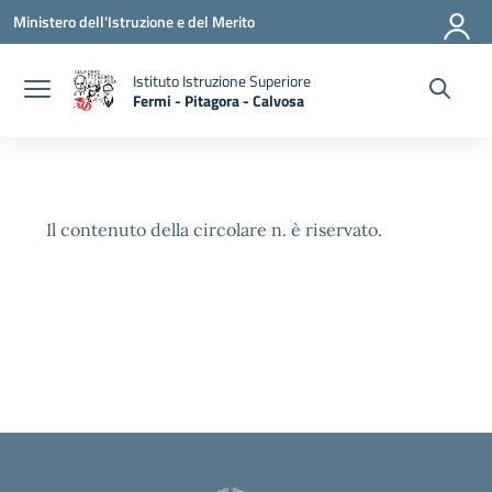
Vai ai contenuti
Vai al menu di navigazione
Vai al footer
Ministero dell'Istruzione e del Merito
Istituto Istruzione Superiore
Fermi - Pitagora - Calvosa
— Visita la pagina iniziale della scuola
Il contenuto della circolare n. è riservato.