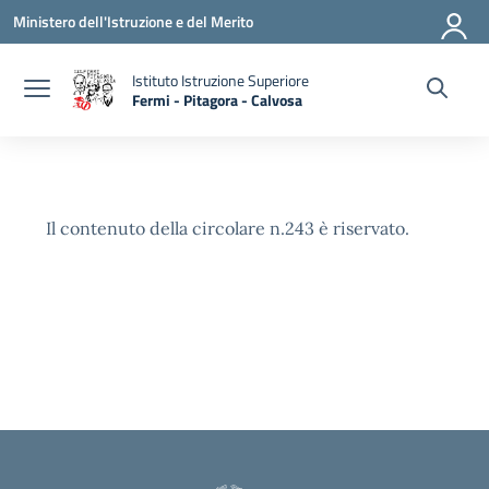
Vai ai contenuti
Vai al menu di navigazione
Vai al footer
Ministero dell'Istruzione e del Merito
Istituto Istruzione Superiore
Fermi - Pitagora - Calvosa
— Visita la pagina iniziale della scuola
Il contenuto della circolare n.243 è riservato.