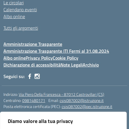
Le circolari
Calendario eventi
Albo online
Tutti gli argomenti
Amministrazione Trasparente
Amministrazione Trasparente ITI Fermi al 31.08.2024
Albo online
Privacy Policy
Cookie Policy
Dichiarazione di accessibilità
Note Legali
Archivio
Seguici su:
Indirizzo:
Via Piero Della Francesca - 87012 Castrovillari (CS)
Centralino:
0981480171
Email:
csis087002@istruzione.it
Posta elettronica certificata (PEC):
csis087002@pec.istruzione.it
Codice fiscale: 94040930789
Diamo valore alla tua privacy
Codice meccanografico:
CSIS087002