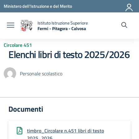
Vai ai contenuti
Vai al menu di navigazione
Vai al footer
Ministero dell'Istruzione e del Merito
Istituto Istruzione Superiore
Fermi - Pitagora - Calvosa
— Visita la pagina iniziale della scuola
Circolare 451
Elenchi libri di testo 2025/2026
Personale scolastico
Documenti
timbro_Circolare n.451 libri di testo
2025_2026