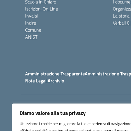
Scuola in Chiaro
I documen
Iscrizioni On Line
Organizz
Invalsi
La storia
Indire
Verbali C.
Comune
ANIST
Amministrazione Trasparente
Amministrazione Trasp
Note Legali
Archivio
Centralino:
098148017
Diamo valore alla tua privacy
Utilizziamo i cookie per migliorare la tua esperienza di navigazione
offrirti pubblicità o contenuti personalizzati e analizzare il nostro