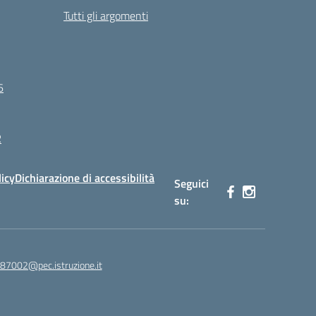
Tutti gli argomenti
6
R
licy
Dichiarazione di accessibilità
Seguici
su:
87002@pec.istruzione.it