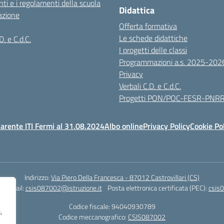
ti e i regolamenti della scuola
Didattica
azione
Offerta formativa
Le schede didattiche
D. e C.d.C.
I progetti delle classi
Programmazioni a.s. 2025-202
Privacy
Verbali C.D. e C.d.C.
Progetti PON/POC-FESR-PNR
arente ITI Fermi al 31.08.2024
Albo online
Privacy Policy
Cookie Po
Indirizzo:
Via Piero Della Francesca - 87012 Castrovillari (CS)
1
Email:
csis087002@istruzione.it
Posta elettronica certificata (PEC):
csis0
Codice fiscale: 94040930789
,
Codice meccanografico:
CSIS087002