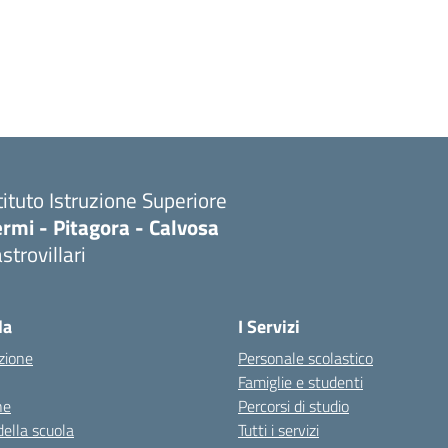
tituto Istruzione Superiore
rmi - Pitagora - Calvosa
strovillari
Visita la pagina iniziale della scuola
la
I Servizi
zione
Personale scolastico
Famiglie e studenti
ne
Percorsi di studio
della scuola
Tutti i servizi