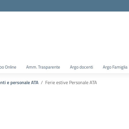
la scuola
bo Online
Amm. Trasparente
Argo docenti
Argo Famiglia
enti e personale ATA
Ferie estive Personale ATA