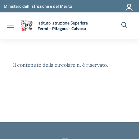
Vai ai contenuti
Vai al menu di navigazione
Vai al footer
Ministero dell'Istruzione e del Merito
Istituto Istruzione Superiore
Fermi - Pitagora - Calvosa
— Visita la pagina iniziale della scuola
Il contenuto della circolare n. è riservato.