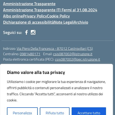
Amministrazione Trasparente
Amministrazione Trasparente ITI Fermi al 31.08.2024
Albo online
Privacy Policy
Cookie Policy
Dichiarazione di accessibilità
Note Legali
Archivio
Seguici su:
Indirizzo:
Via Piero Della Francesca - 87012 Castrovillari (CS)
Centralino:
0981480171
Email:
csis087002@istruzione.it
Posta elettronica certificata (PEC):
csis087002@pec.istruzione.it
Codice fiscale: 94040930789
Diamo valore alla tua privacy
Codice meccanografico:
CSIS087002
Codice Indice delle Pubbliche Amministrazioni (IPA): PNG4CA8K
Utilizziamo i cookie per migliorare la tua esperienza di navigazione,
Codice unico di fatturazione (CUF): R8N7JA
offrirti pubblicità o contenuti personalizzati e analizzare il nostro
traffico. Cliccando “Accetta tutti”, acconsenti al nostro utilizzo dei
cookie.
Idea e progetto di Designers Italia
Personalizza
Rifiuta tutto
Accettare tutto