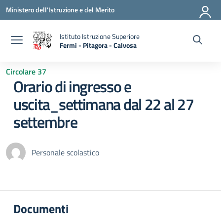
Vai ai contenuti
Vai al menu di navigazione
Vai al footer
Ministero dell'Istruzione e del Merito
Istituto Istruzione Superiore
Fermi - Pitagora - Calvosa
— Visita la pagina iniziale della scuola
Circolare 37
Orario di ingresso e
uscita_settimana dal 22 al 27
settembre
Personale scolastico
Documenti