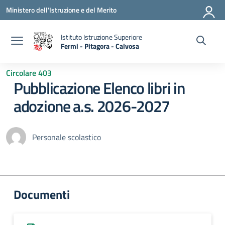
Vai ai contenuti
Vai al menu di navigazione
Vai al footer
Ministero dell'Istruzione e del Merito
Istituto Istruzione Superiore
Fermi - Pitagora - Calvosa
— Visita la pagina iniziale della scuola
Circolare 403
Pubblicazione Elenco libri in
adozione a.s. 2026-2027
Personale scolastico
Documenti