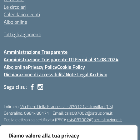
Le circolari
Calendario eventi
Albo online
Tutti gli argomenti
Amministrazione Trasparente
Amministrazione Trasparente ITI Fermi al 31.08.2024
Albo online
Privacy Policy
Cookie Policy
Dichiarazione di accessibilità
Note Legali
Archivio
Seguici su:
Indirizzo:
Via Piero Della Francesca - 87012 Castrovillari (CS)
Centralino:
0981480171
Email:
csis087002@istruzione.it
Posta elettronica certificata (PEC):
csis087002@pec.istruzione.it
Codice fiscale: 94040930789
Diamo valore alla tua privacy
Codice meccanografico:
CSIS087002