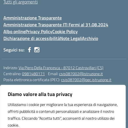
Tutti gli argomenti
Amministrazione Trasparente
Amministrazione Trasparente ITI Fermi al 31.08.2024
Albo online
Privacy Policy
Cookie Policy
Dichiarazione di accessibilità
Note Legali
Archivio
Seguici su:
Indirizzo:
Via Piero Della Francesca - 87012 Castrovillari (CS)
Centralino:
0981480171
Email:
csis087002@istruzione.it
Posta elettronica certificata (PEC):
csis087002@pec.istruzione.it
Codice fiscale: 94040930789
Diamo valore alla tua privacy
Codice meccanografico:
CSIS087002
Codice Indice delle Pubbliche Amministrazioni (IPA): PNG4CA8K
Utilizziamo i cookie per migliorare la tua esperienza di navigazione,
Codice unico di fatturazione (CUF): R8N7JA
offrirti pubblicità o contenuti personalizzati e analizzare il nostro
traffico. Cliccando “Accetta tutti”, acconsenti al nostro utilizzo dei
cookie.