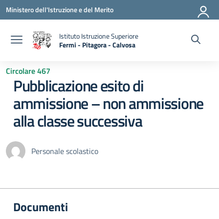
Vai ai contenuti
Vai al menu di navigazione
Vai al footer
Ministero dell'Istruzione e del Merito
Istituto Istruzione Superiore
Fermi - Pitagora - Calvosa
— Visita la pagina iniziale della scuola
Circolare 467
Pubblicazione esito di
ammissione – non ammissione
alla classe successiva
Personale scolastico
Documenti