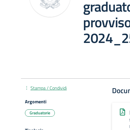
graduato
provviso
2024_25
Stampa / Condividi
Docu
Argomenti
Graduatorie