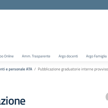
la scuola
bo Online
Amm. Trasparente
Argo docenti
Argo Famiglia
enti e personale ATA
Pubblicazione graduatorie interne provvis
azione