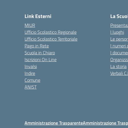
— 
Link Esterni
La Scuo
MIUR
Presenta
Ufficio Scolastico Regionale
I luoghi
Ufficio Scolastico Territoriale
Le perso
Pago in Rete
I numeri 
Scuola in Chiaro
I documen
Iscrizioni On Line
Organizz
Invalsi
La storia
Indire
Verbali C.
Comune
ANIST
Amministrazione Trasparente
Amministrazione Trasp