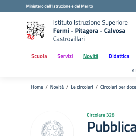
Vai ai contenuti
Vai al menu di navigazione
Vai al footer
Ministero dell'Istruzione e del Merito
Istituto Istruzione Superiore
Fermi - Pitagora - Calvosa
Castrovillari
 della scuola
— Visita la pagina iniziale del
Scuola
Servizi
Novità
Didattica
Al
Home
Novità
Le circolari
Circolari per doc
Circolare 328
Pubblic