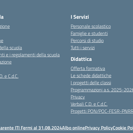
Visita la pagina iniziale della scuola
la
I Servizi
zione
Personale scolastico
Famiglie e studenti
ne
Percorsi di studio
della scuola
Tutti i servizi
ti e i regolamenti della scuola
Didattica
azione
Offerta formativa
Le schede didattiche
D. e C.d.C.
I progetti delle classi
Programmazioni a.s. 2025-202
Privacy
Verbali C.D. e C.d.C.
Progetti PON/POC-FESR-PNR
arente ITI Fermi al 31.08.2024
Albo online
Privacy Policy
Cookie Po