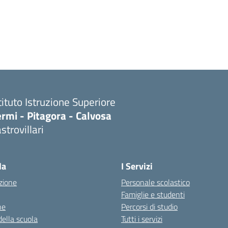
tituto Istruzione Superiore
rmi - Pitagora - Calvosa
strovillari
Visita la pagina iniziale della scuola
la
I Servizi
zione
Personale scolastico
Famiglie e studenti
ne
Percorsi di studio
della scuola
Tutti i servizi