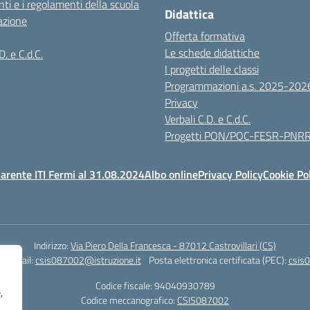
ti e i regolamenti della scuola
Didattica
azione
Offerta formativa
Le schede didattiche
D. e C.d.C.
I progetti delle classi
Programmazioni a.s. 2025-202
Privacy
Verbali C.D. e C.d.C.
Progetti PON/POC-FESR-PNR
arente ITI Fermi al 31.08.2024
Albo online
Privacy Policy
Cookie Po
Indirizzo:
Via Piero Della Francesca - 87012 Castrovillari (CS)
1
Email:
csis087002@istruzione.it
Posta elettronica certificata (PEC):
csis0
Codice fiscale: 94040930789
,
Codice meccanografico:
CSIS087002