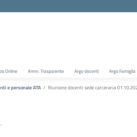
la scuola
bo Online
Amm. Trasparente
Argo docenti
Argo Famiglia
enti e personale ATA
Riunione docenti sede carceraria 01.10.20
.