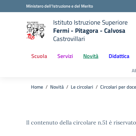
Vai ai contenuti
Vai al menu di navigazione
Vai al footer
Ministero dell'Istruzione e del Merito
Istituto Istruzione Superiore
Fermi - Pitagora - Calvosa
Castrovillari
 della scuola
— Visita la pagina iniziale del
Scuola
Servizi
Novità
Didattica
Al
Home
Novità
Le circolari
Circolari per doc
Il contenuto della circolare n.51 è riservato