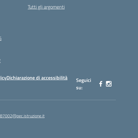
Tutti gli argomenti
6
R
licy
Dichiarazione di accessibilità
Seguici
su:
87002@pec.istruzione.it