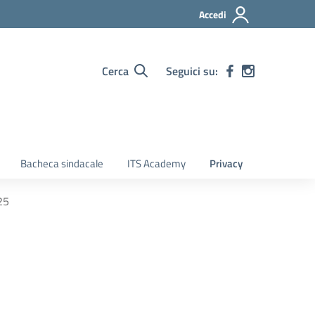
Accedi
Cerca
Seguici su:
Bacheca sindacale
ITS Academy
Privacy
25