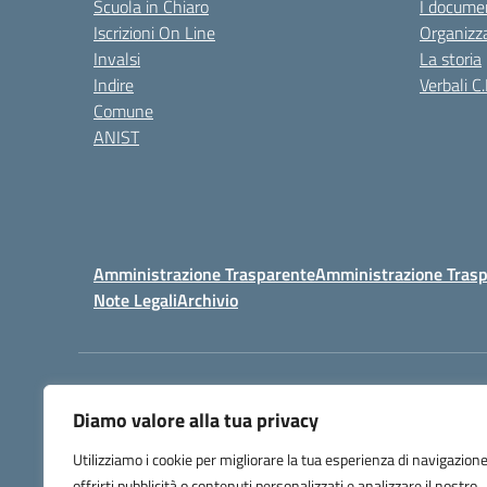
Scuola in Chiaro
I documen
Iscrizioni On Line
Organizz
Invalsi
La storia
Indire
Verbali C.
Comune
ANIST
Amministrazione Trasparente
Amministrazione Trasp
Note Legali
Archivio
Centralino:
098148017
Diamo valore alla tua privacy
Utilizziamo i cookie per migliorare la tua esperienza di navigazione
offrirti pubblicità o contenuti personalizzati e analizzare il nostro