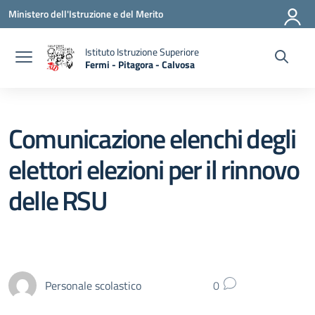
Vai ai contenuti
Vai al menu di navigazione
Vai al footer
Ministero dell'Istruzione e del Merito
Istituto Istruzione Superiore
Fermi - Pitagora - Calvosa
— Visita la pagina iniziale della scuola
Comunicazione elenchi degli
elettori elezioni per il rinnovo
delle RSU
Personale scolastico
0