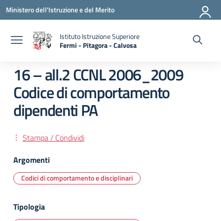
Vai ai contenuti
Vai al menu di navigazione
Vai al footer
Ministero dell'Istruzione e del Merito
Istituto Istruzione Superiore
Fermi - Pitagora - Calvosa
— Visita la pagina iniziale della scuola
16 – all.2 CCNL 2006_2009
Codice di comportamento
dipendenti PA
Stampa / Condividi
Argomenti
Codici di comportamento e disciplinari
Tipologia