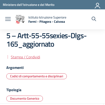
Vai ai contenuti
Vai al menu di navigazione
Vai al footer
Ministero dell'Istruzione e del Merito
Istituto Istruzione Superiore
Fermi - Pitagora - Calvosa
— Visita la pagina iniziale della scuola
5 – Artt-55-55sexies-Dlgs-
165_aggiornato
Stampa / Condividi
Argomenti
Codici di comportamento e disciplinari
Tipologia
Documento Generico