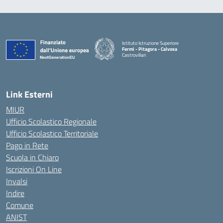
Istituto Istruzione Superiore
Fermi - Pitagora - Calvosa
Castrovillari
— Visita la pagina iniziale della scuola
Link Esterni
MIUR
Ufficio Scolastico Regionale
Ufficio Scolastico Territoriale
Pago in Rete
Scuola in Chiaro
Iscrizioni On Line
Invalsi
Indire
Comune
ANIST