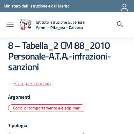
Vai ai contenuti
Vai al menu di navigazione
Vai al footer
Ministero dell'Istruzione e del Merito
Istituto Istruzione Superiore
Fermi - Pitagora - Calvosa
— Visita la pagina iniziale della scuola
8 – Tabella_2 CM 88_2010
Personale-A.T.A.-infrazioni-
sanzioni
Stampa / Condividi
Argomenti
Codici di comportamento e disciplinari
Tipologia