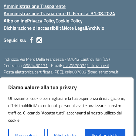
Amministrazione Trasparente
Amministrazione Trasparente ITI Fermi al 31.08.2024
Albo online
Privacy Policy
Cookie Policy
Dichiarazione di accessibilità
Note Legali
Archivio
Seguici su:
Indirizzo:
Via Piero Della Francesca - 87012 Castrovillari (CS)
Centralino:
0981480171
Email:
csis087002@istruzione.it
Posta elettronica certificata (PEC):
csis087002@pec.istruzione.it
Codice fiscale: 94040930789
Diamo valore alla tua privacy
Codice meccanografico:
CSIS087002
Codice Indice delle Pubbliche Amministrazioni (IPA): PNG4CA8K
Utilizziamo i cookie per migliorare la tua esperienza di navigazione,
Codice unico di fatturazione (CUF): R8N7JA
offrirti pubblicità o contenuti personalizzati e analizzare il nostro
traffico. Cliccando “Accetta tutti”, acconsenti al nostro utilizzo dei
cookie.
Idea e progetto di Designers Italia
Personalizza
Rifiuta tutto
Accettare tutto