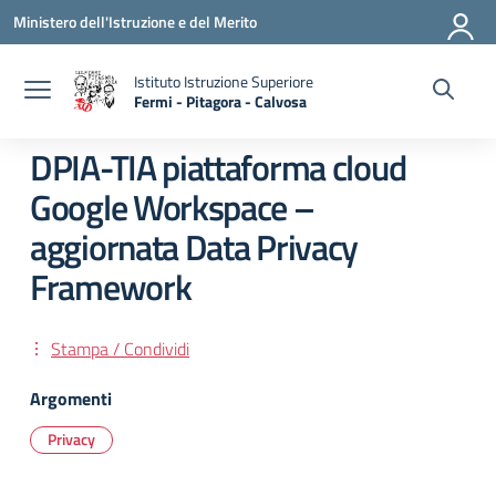
Vai ai contenuti
Vai al menu di navigazione
Vai al footer
Ministero dell'Istruzione e del Merito
Istituto Istruzione Superiore
Fermi - Pitagora - Calvosa
— Visita la pagina iniziale della scuola
DPIA-TIA piattaforma cloud
Google Workspace –
aggiornata Data Privacy
Framework
Stampa / Condividi
Argomenti
Privacy