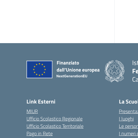
Is
Fe
Ca
— 
Link Esterni
La Scuo
MIUR
Presenta
Ufficio Scolastico Regionale
I luoghi
Ufficio Scolastico Territoriale
Le perso
Pago in Rete
I numeri 