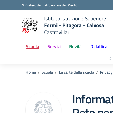
Vai ai contenuti
Vai al menu di navigazione
Vai al footer
Ministero dell'Istruzione e del Merito
Istituto Istruzione Superiore
Fermi - Pitagora - Calvosa
Castrovillari
 della scuola
— Visita la pagina iniziale del
Scuola
Servizi
Novità
Didattica
Al
Home
Scuola
Le carte della scuola
Privacy
Informa
Rete per