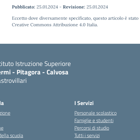
Pubblicato:
25.01.2024
-
Revisione:
25.01.2024
Eccetto dove diversamente specificato, questo articolo è stato 
Creative Commons Attribuzione 4.0 Italia.
tituto Istruzione Superiore
rmi - Pitagora - Calvosa
strovillari
Visita la pagina iniziale della scuola
la
I Servizi
zione
Personale scolastico
Famiglie e studenti
ne
Percorsi di studio
della scuola
Tutti i servizi