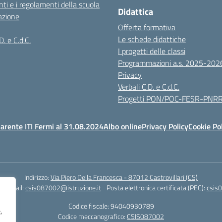
ti e i regolamenti della scuola
Didattica
azione
Offerta formativa
Le schede didattiche
D. e C.d.C.
I progetti delle classi
Programmazioni a.s. 2025-202
Privacy
Verbali C.D. e C.d.C.
Progetti PON/POC-FESR-PNR
arente ITI Fermi al 31.08.2024
Albo online
Privacy Policy
Cookie Po
Indirizzo:
Via Piero Della Francesca - 87012 Castrovillari (CS)
1
Email:
csis087002@istruzione.it
Posta elettronica certificata (PEC):
csis0
Codice fiscale: 94040930789
,
Codice meccanografico:
CSIS087002