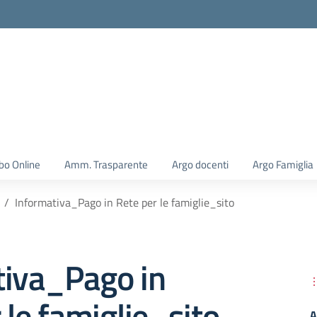
la scuola
bo Online
Amm. Trasparente
Argo docenti
Argo Famiglia
Informativa_Pago in Rete per le famiglie_sito
tiva_Pago in
 le famiglie_sito
A