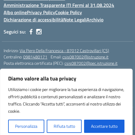
Amministrazione Trasparente ITI Fermi al 31.08.2024
Albo online
Privacy Policy
Cookie Policy
Dichiarazione di accessibilità
Note Legali
Archivio
Seguici su:
Indirizzo:
Via Piero Della Francesca - 87012 Castrovillari (CS)
Centralino:
0981480171
Email:
csis087002@istruzione.it
Posta elettronica certificata (PEC):
csis087002@pec.istruzione.it
Codice fiscale: 94040930789
Diamo valore alla tua privacy
Codice meccanografico:
CSIS087002
Codice Indice delle Pubbliche Amministrazioni (IPA): PNG4CA8K
Utilizziamo i cookie per migliorare la tua esperienza di navigazione,
Codice unico di fatturazione (CUF): R8N7JA
offrirti pubblicità o contenuti personalizzati e analizzare il nostro
traffico. Cliccando “Accetta tutti”, acconsenti al nostro utilizzo dei
cookie.
Idea e progetto di Designers Italia
Personalizza
Rifiuta tutto
Accettare tutto