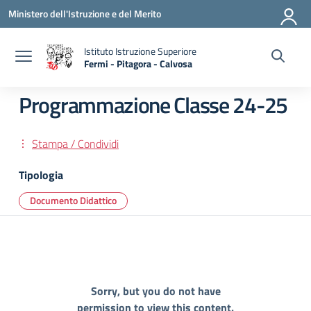
Vai ai contenuti
Vai al menu di navigazione
Vai al footer
Ministero dell'Istruzione e del Merito
Istituto Istruzione Superiore
Fermi - Pitagora - Calvosa
— Visita la pagina iniziale della scuola
Programmazione Classe 24-25
Stampa / Condividi
Tipologia
Documento Didattico
Sorry, but you do not have
permission to view this content.