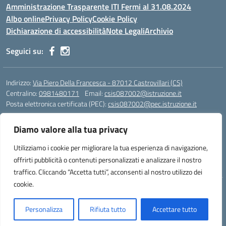
Amministrazione Trasparente ITI Fermi al 31.08.2024
Albo online
Privacy Policy
Cookie Policy
Dichiarazione di accessibilità
Note Legali
Archivio
Seguici su:
Indirizzo:
Via Piero Della Francesca - 87012 Castrovillari (CS)
Centralino:
0981480171
Email:
csis087002@istruzione.it
Posta elettronica certificata (PEC):
csis087002@pec.istruzione.it
Codice fiscale: 94040930789
Diamo valore alla tua privacy
Codice meccanografico:
CSIS087002
Codice Indice delle Pubbliche Amministrazioni (IPA): PNG4CA8K
Utilizziamo i cookie per migliorare la tua esperienza di navigazione,
Codice unico di fatturazione (CUF): R8N7JA
offrirti pubblicità o contenuti personalizzati e analizzare il nostro
traffico. Cliccando “Accetta tutti”, acconsenti al nostro utilizzo dei
cookie.
Idea e progetto di Designers Italia
Personalizza
Rifiuta tutto
Accettare tutto