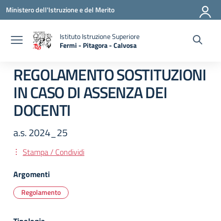
Vai ai contenuti
Vai al menu di navigazione
Vai al footer
Ministero dell'Istruzione e del Merito
Istituto Istruzione Superiore
Fermi - Pitagora - Calvosa
— Visita la pagina iniziale della scuola
REGOLAMENTO SOSTITUZIONI
IN CASO DI ASSENZA DEI
DOCENTI
a.s. 2024_25
Stampa / Condividi
Argomenti
Regolamento