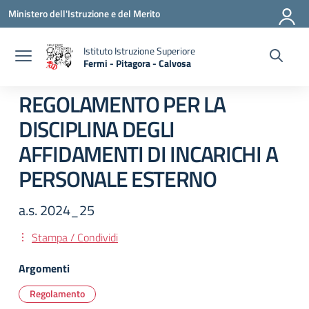
Vai ai contenuti
Vai al menu di navigazione
Vai al footer
Ministero dell'Istruzione e del Merito
Istituto Istruzione Superiore
Fermi - Pitagora - Calvosa
— Visita la pagina iniziale della scuola
REGOLAMENTO PER LA
DISCIPLINA DEGLI
AFFIDAMENTI DI INCARICHI A
PERSONALE ESTERNO
a.s. 2024_25
Stampa / Condividi
Argomenti
Regolamento