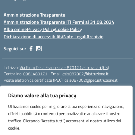
Amministrazione Trasparente
Amministrazione Trasparente ITI Fermi al 31.08.2024
Albo online
Privacy Policy
Cookie Policy
Dichiarazione di accessibilità
Note Legali
Archivio
Seguici su:
Indirizzo:
Via Piero Della Francesca - 87012 Castrovillari (CS)
Centralino:
0981480171
Email:
csis087002@istruzione.it
Posta elettronica certificata (PEC):
csis087002@pec.istruzione.it
Codice fiscale: 94040930789
Diamo valore alla tua privacy
Codice meccanografico:
CSIS087002
Codice Indice delle Pubbliche Amministrazioni (IPA): PNG4CA8K
Utilizziamo i cookie per migliorare la tua esperienza di navigazione,
Codice unico di fatturazione (CUF): R8N7JA
offrirti pubblicità o contenuti personalizzati e analizzare il nostro
traffico. Cliccando “Accetta tutti”, acconsenti al nostro utilizzo dei
cookie.
Idea e progetto di Designers Italia