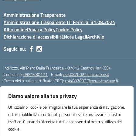
Amministrazione Trasparente
Amministrazione Trasparente ITI Fermi al 31.08.2024
Albo online
Privacy Policy
Cookie Policy
Dichiarazione di accessibilità
Note Legali
Archivio
Seguici su:
Indirizzo:
Via Piero Della Francesca - 87012 Castrovillari (CS)
Centralino:
0981480171
Email:
csis087002@istruzione.it
Posta elettronica certificata (PEC):
csis087002@pec.istruzione.it
Codice fiscale: 94040930789
Diamo valore alla tua privacy
Codice meccanografico:
CSIS087002
Codice Indice delle Pubbliche Amministrazioni (IPA): PNG4CA8K
Utilizziamo i cookie per migliorare la tua esperienza di navigazione,
Codice unico di fatturazione (CUF): R8N7JA
offrirti pubblicità o contenuti personalizzati e analizzare il nostro
traffico. Cliccando “Accetta tutti”, acconsenti al nostro utilizzo dei
cookie.
Idea e progetto di Designers Italia