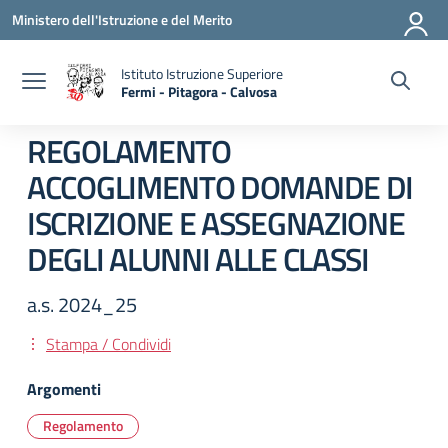
Vai ai contenuti
Vai al menu di navigazione
Vai al footer
Ministero dell'Istruzione e del Merito
Istituto Istruzione Superiore
Fermi - Pitagora - Calvosa
— Visita la pagina iniziale della scuola
REGOLAMENTO
ACCOGLIMENTO DOMANDE DI
ISCRIZIONE E ASSEGNAZIONE
DEGLI ALUNNI ALLE CLASSI
a.s. 2024_25
Stampa / Condividi
Argomenti
Regolamento