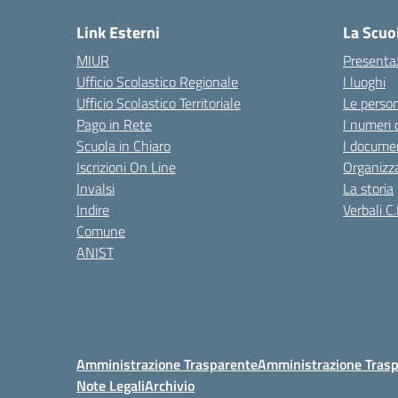
Link Esterni
La Scuo
MIUR
Presenta
Ufficio Scolastico Regionale
I luoghi
Ufficio Scolastico Territoriale
Le perso
Pago in Rete
I numeri 
Scuola in Chiaro
I documen
Iscrizioni On Line
Organizz
Invalsi
La storia
Indire
Verbali C.
Comune
ANIST
Amministrazione Trasparente
Amministrazione Trasp
Note Legali
Archivio