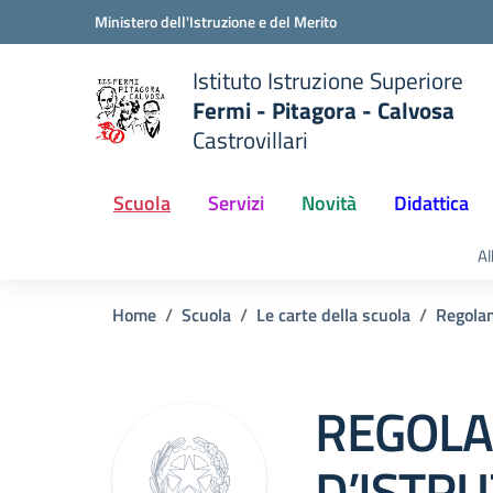
Vai ai contenuti
Vai al menu di navigazione
Vai al footer
Ministero dell'Istruzione e del Merito
Istituto Istruzione Superiore
Fermi - Pitagora - Calvosa
Castrovillari
 della scuola
— Visita la pagina iniziale del
Scuola
Servizi
Novità
Didattica
Al
Home
Scuola
Le carte della scuola
Regola
REGOLA
D’ISTRU