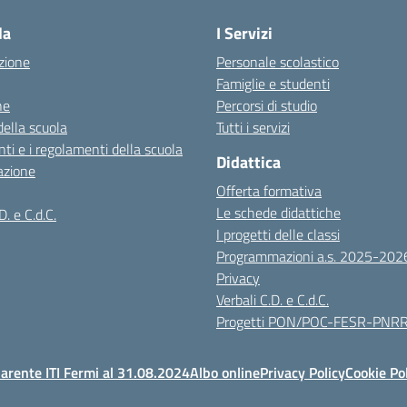
la
I Servizi
zione
Personale scolastico
Famiglie e studenti
ne
Percorsi di studio
della scuola
Tutti i servizi
ti e i regolamenti della scuola
Didattica
azione
Offerta formativa
Le schede didattiche
D. e C.d.C.
I progetti delle classi
Programmazioni a.s. 2025-202
Privacy
Verbali C.D. e C.d.C.
Progetti PON/POC-FESR-PNR
arente ITI Fermi al 31.08.2024
Albo online
Privacy Policy
Cookie Po