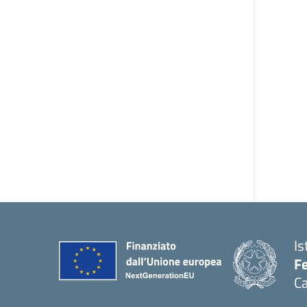
Is
Fe
Ca
— 