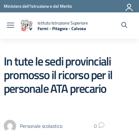
Vai ai contenuti
Vai al menu di navigazione
Vai al footer
Ministero dell'Istruzione e del Merito
Istituto Istruzione Superiore
Fermi - Pitagora - Calvosa
— Visita la pagina iniziale della scuola
In tute le sedi provinciali
promosso il ricorso per il
personale ATA precario
Personale scolastico
0