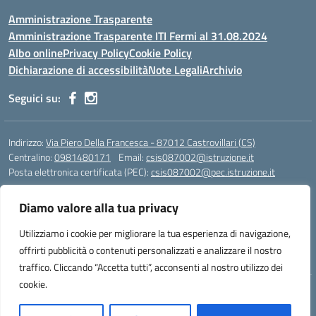
Amministrazione Trasparente
Amministrazione Trasparente ITI Fermi al 31.08.2024
Albo online
Privacy Policy
Cookie Policy
Dichiarazione di accessibilità
Note Legali
Archivio
Seguici su:
Indirizzo:
Via Piero Della Francesca - 87012 Castrovillari (CS)
Centralino:
0981480171
Email:
csis087002@istruzione.it
Posta elettronica certificata (PEC):
csis087002@pec.istruzione.it
Codice fiscale: 94040930789
Diamo valore alla tua privacy
Codice meccanografico:
CSIS087002
Codice Indice delle Pubbliche Amministrazioni (IPA): PNG4CA8K
Utilizziamo i cookie per migliorare la tua esperienza di navigazione,
Codice unico di fatturazione (CUF): R8N7JA
offrirti pubblicità o contenuti personalizzati e analizzare il nostro
traffico. Cliccando “Accetta tutti”, acconsenti al nostro utilizzo dei
cookie.
Idea e progetto di Designers Italia