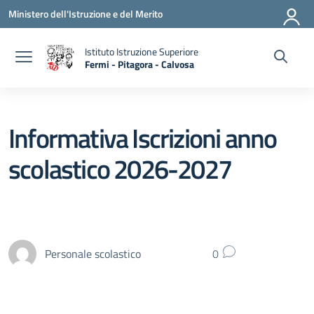
Vai ai contenuti
Vai al menu di navigazione
Vai al footer
Ministero dell'Istruzione e del Merito
Istituto Istruzione Superiore
Fermi - Pitagora - Calvosa
— Visita la pagina iniziale della scuola
Informativa Iscrizioni anno
scolastico 2026-2027
Personale scolastico
0