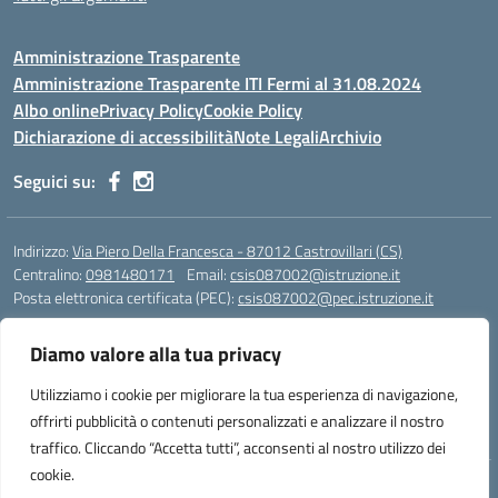
Amministrazione Trasparente
Amministrazione Trasparente ITI Fermi al 31.08.2024
Albo online
Privacy Policy
Cookie Policy
Dichiarazione di accessibilità
Note Legali
Archivio
Seguici su:
Indirizzo:
Via Piero Della Francesca - 87012 Castrovillari (CS)
Centralino:
0981480171
Email:
csis087002@istruzione.it
Posta elettronica certificata (PEC):
csis087002@pec.istruzione.it
Codice fiscale: 94040930789
Diamo valore alla tua privacy
Codice meccanografico:
CSIS087002
Codice Indice delle Pubbliche Amministrazioni (IPA): PNG4CA8K
Utilizziamo i cookie per migliorare la tua esperienza di navigazione,
Codice unico di fatturazione (CUF): R8N7JA
offrirti pubblicità o contenuti personalizzati e analizzare il nostro
traffico. Cliccando “Accetta tutti”, acconsenti al nostro utilizzo dei
cookie.
Idea e progetto di Designers Italia