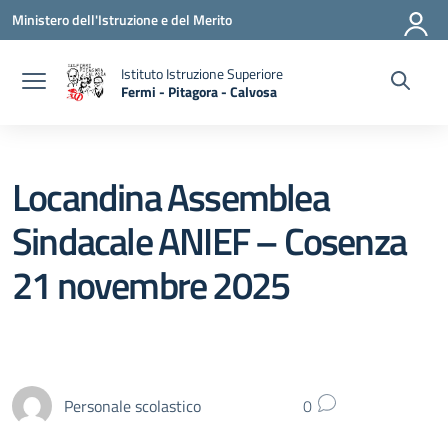
Vai ai contenuti
Vai al menu di navigazione
Vai al footer
Ministero dell'Istruzione e del Merito
Istituto Istruzione Superiore
Fermi - Pitagora - Calvosa
— Visita la pagina iniziale della scuola
Locandina Assemblea
Sindacale ANIEF – Cosenza
21 novembre 2025
Personale scolastico
0