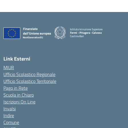
Istituto Istruzione Superiore
Fermi - Pitagora - Calvosa
Castrovillari
— Visita la pagina iniziale della scuola
Link Esterni
MIUR
Ufficio Scolastico Regionale
Ufficio Scolastico Territoriale
Pago in Rete
Scuola in Chiaro
Iscrizioni On Line
Invalsi
Indire
Comune