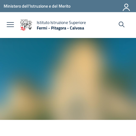
Vai ai contenuti
Vai al menu di navigazione
Vai al footer
Ministero dell'Istruzione e del Merito
Istituto Istruzione Superiore
Fermi - Pitagora - Calvosa
— Visita la pagina iniziale della scuola