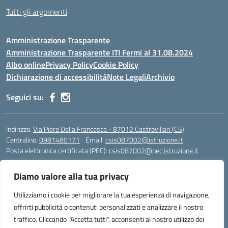
Tutti gli argomenti
Amministrazione Trasparente
Amministrazione Trasparente ITI Fermi al 31.08.2024
Albo online
Privacy Policy
Cookie Policy
Dichiarazione di accessibilità
Note Legali
Archivio
Seguici su:
Indirizzo:
Via Piero Della Francesca - 87012 Castrovillari (CS)
Centralino:
0981480171
Email:
csis087002@istruzione.it
Posta elettronica certificata (PEC):
csis087002@pec.istruzione.it
Codice fiscale: 94040930789
Diamo valore alla tua privacy
Codice meccanografico:
CSIS087002
Codice Indice delle Pubbliche Amministrazioni (IPA): PNG4CA8K
Utilizziamo i cookie per migliorare la tua esperienza di navigazione,
Codice unico di fatturazione (CUF): R8N7JA
offrirti pubblicità o contenuti personalizzati e analizzare il nostro
traffico. Cliccando “Accetta tutti”, acconsenti al nostro utilizzo dei