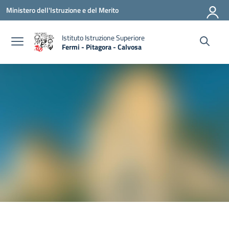
Vai ai contenuti
Vai al menu di navigazione
Vai al footer
Ministero dell'Istruzione e del Merito
Istituto Istruzione Superiore
Fermi - Pitagora - Calvosa
— Visita la pagina iniziale della scuola