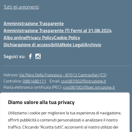
Tutti gli argomenti
Amministrazione Trasparente
Amministrazione Trasparente ITI Fermi al 31.08.2024
Albo online
Privacy Policy
Cookie Policy
Dichiarazione di accessibilità
Note Legali
Archivio
Seguici su:
Indirizzo:
Via Piero Della Francesca - 87012 Castrovillari (CS)
Centralino:
0981480171
Email:
csis087002@istruzione.it
Posta elettronica certificata (PEC):
csis087002@pec.istruzione.it
Codice fiscale: 94040930789
Diamo valore alla tua privacy
Codice meccanografico:
CSIS087002
Codice Indice delle Pubbliche Amministrazioni (IPA): PNG4CA8K
Utilizziamo i cookie per migliorare la tua esperienza di navigazione,
Codice unico di fatturazione (CUF): R8N7JA
offrirti pubblicità o contenuti personalizzati e analizzare il nostro
traffico. Cliccando “Accetta tutti”, acconsenti al nostro utilizzo dei