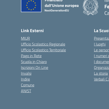
Fe
Ca
— 
Link Esterni
La Scuo
MIUR
Presenta
Ufficio Scolastico Regionale
I luoghi
Ufficio Scolastico Territoriale
Le perso
Pago in Rete
I numeri 
Scuola in Chiaro
I documen
Iscrizioni On Line
Organizz
Invalsi
La storia
Indire
Verbali C.
Comune
ANIST