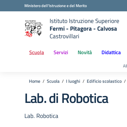
Vai ai contenuti
Vai al menu di navigazione
Vai al footer
Ministero dell'Istruzione e del Merito
Istituto Istruzione Superiore
Fermi - Pitagora - Calvosa
Castrovillari
 della scuola
— Visita la pagina iniziale del
Scuola
Servizi
Novità
Didattica
Al
Home
Scuola
I luoghi
Edificio scolastico
Lab. di Robotica
Lab. Robotica