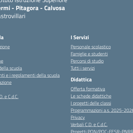
rmi - Pitagora - Calvosa
strovillari
Visita la pagina iniziale della scuola
la
I Servizi
zione
Personale scolastico
Famiglie e studenti
ne
Percorsi di studio
della scuola
Tutti i servizi
ti e i regolamenti della scuola
Didattica
azione
Offerta formativa
Le schede didattiche
D. e C.d.C.
I progetti delle classi
Programmazioni a.s. 2025-202
Privacy
Verbali C.D. e C.d.C.
Progetti PON/POC-FESR-PNR